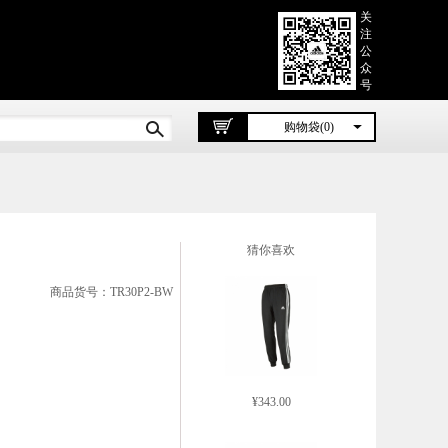
关
注
公
众
号
购物袋(0)
猜你喜欢
商品货号：TR30P2-BW
¥343.00